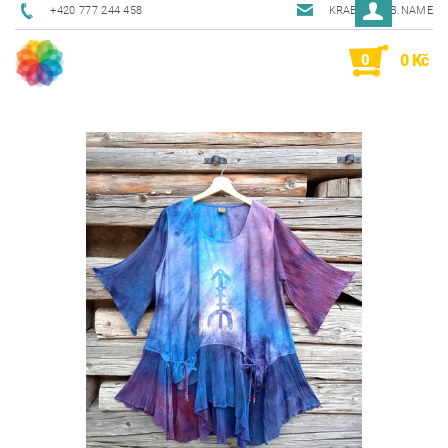
+420 777 244 458
KRAB@KRAB.NAME
0
0 Kč