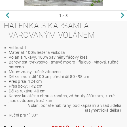
1
z 3
HALENKA S KAPSAMI A
TVAROVANÝM VOLÁNEM
Velikost: L
Materiál: 100% leštěná viskóza
Volán a rukávy: 100% bavlněný fáčový kreš
Barevnost: tyrkysovo - tmavě modro - fialovo - vínová, ručně
barveno
Motiv: znaky, ručně zdobeno
Délka: zadní díl 100 cm, přední díl 80 - 98 cm
Přes prsa: 124 cm
Přes boky: 142 cm
Délka rukávu: 40 cm
Kapsy: kulaté na obou stranách, zdrhnuty šňůrkami, které
jsou ozdobeny korálkami
Volán: bohatě nabíraný, pod kapsami a vzadu delší
(asymetrická délka)
Ruční praní: 30°