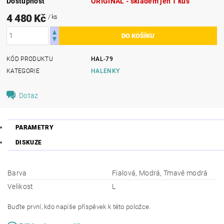
Dostupnost
ORIGINÁL - skladem jen 1 kus
4 480 Kč
/ ks
KÓD PRODUKTU
HAL-79
KATEGORIE
HALENKY
Dotaz
PARAMETRY
DISKUZE
Barva
Fialová, Modrá, Tmavě modrá
Velikost
L
Buďte první, kdo napíše příspěvek k této položce.