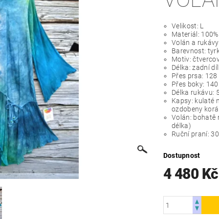
Velikost: L
Materiál: 100%
Volán a rukávy
Barevnost: tyr
Motiv: čtverc
Délka: zadní dí
Přes prsa: 128
Přes boky: 14
Délka rukávu:
Kapsy: kulaté 
ozdobeny korá
Volán: bohatě 
délka)
Ruční praní: 30
Dostupnost
4 480 K