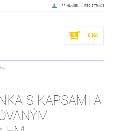
|
PŘIHLÁŠENÍ
REGISTRACE
0
0 Kč
TY
NKA S KAPSAMI A
OVANÝM
NEM