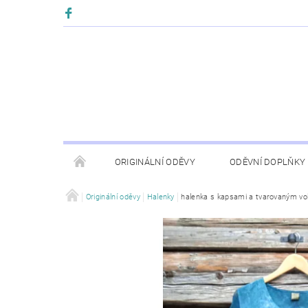
ORIGINÁLNÍ ODĚVY
ODĚVNÍ DOPLŇKY
Originální oděvy
Halenky
halenka s kapsami a tvarovaným v