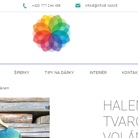
+420 777 244 458
KRAB@KRAB.NAME
ŠPERKY
TIPY NA DÁRKY
INTERIÉR
KONTAK
olánem
HALE
TVAR
VOLÁ