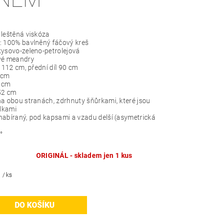
 leštěná viskóza
: 100% bavlněný fáčový kreš
kysovo-zeleno-petrolejová
ové meandry
l 112 cm, přední díl 90 cm
 cm
0 cm
 52 cm
na obou stranách, zdrhnuty šňůrkami, které jsou
lkami
nabíraný, pod kapsami a vzadu delší (asymetrická
°
ORIGINÁL - skladem jen 1 kus
č
/ ks