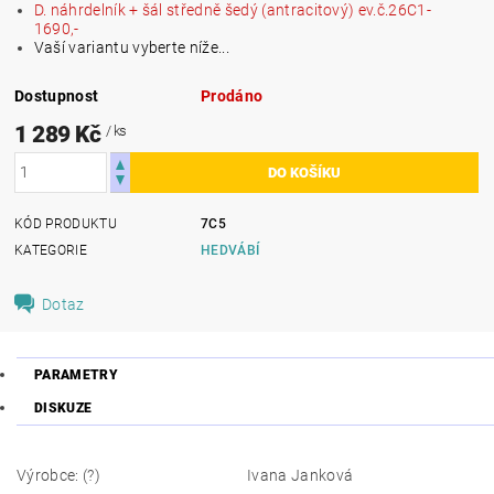
D. náhrdelník + šál středně šedý (antracitový) ev.č.26C1-
1690,-
Vaší variantu vyberte níže...
Dostupnost
Prodáno
1 289 Kč
/ ks
KÓD PRODUKTU
7C5
KATEGORIE
HEDVÁBÍ
Dotaz
PARAMETRY
DISKUZE
Výrobce: (?)
Ivana Janková