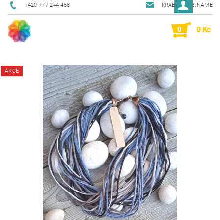
+420 777 244 458
KRAB@KRAB.NAME
0
0 Kč
AKCE