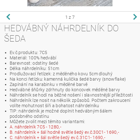
1
z 7
HEDVÁBNÝ NÁHRDELNÍK DO
ŠEDA
Ev.č.produktu: 7C5
Materiál: 100% hedvábí
Barevnost: odstíny šedé
Délka náhrdelníku: 51cm
Prodlužovací řetízek: z měděného kovu 5cm dlouhý
Na konci řetízku: kamenná kulička šedé barvy (snowflake)
Zapínání na karabinku v měděné barvě
Hedvábné šňůrky zdrhnuty do koncovek měděné barvy
Náhrdelník se hodí na běžné nošení i slavnostnější příležitosti
Náhrdelník lze nosit na několik způsobů. Počtem zakroucení
volíte mohutnost šíři a bohatost náhrdelníku
TIP: náhrdelník je možné doplnit hedvábným šálem
podobného odstínu
Můžete zvolit mezi těmito variantami:
A. náhrdelník 7C5 - 1280,-
B. náhrdelník + šál hodně světle šedý ev.č.30C1- 1690,-
C. náhrdelník + šál světle šedý ev.č.31C1- 1690,-