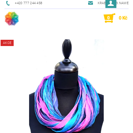
+420 777 244 458
KRAB@KRAB.NAME
0
0 Kč
AKCE