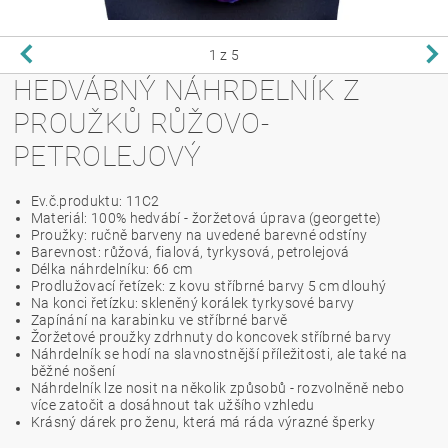
1
z 5
HEDVÁBNÝ NÁHRDELNÍK Z
PROUŽKŮ RŮŽOVO-
PETROLEJOVÝ
Ev.č.produktu: 11C2
Materiál: 100% hedvábí - žoržetová úprava (georgette)
Proužky: ručně barveny na uvedené barevné odstíny
Barevnost: růžová, fialová, tyrkysová, petrolejová
Délka náhrdelníku: 66 cm
Prodlužovací řetízek: z kovu stříbrné barvy 5 cm dlouhý
Na konci řetízku: skleněný korálek tyrkysové barvy
Zapínání na karabinku ve stříbrné barvě
Žoržetové proužky zdrhnuty do koncovek stříbrné barvy
Náhrdelník se hodí na slavnostnější příležitosti, ale také na
běžné nošení
Náhrdelník lze nosit na několik způsobů - rozvolněně nebo
více zatočit a dosáhnout tak užšího vzhledu
Krásný dárek pro ženu, která má ráda výrazné šperky