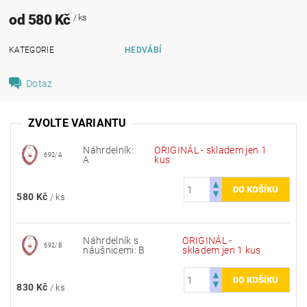
od 580 Kč
/ ks
KATEGORIE
HEDVÁBÍ
Dotaz
ZVOLTE VARIANTU
Náhrdelník:
ORIGINÁL - skladem jen 1
692/A
A
kus
580 Kč
/ ks
Náhrdelník s
ORIGINÁL -
692/B
náušnicemi: B
skladem jen 1 kus
830 Kč
/ ks