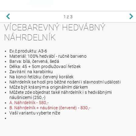
1
z 3
VÍCEBAREVNÝ HEDVÁBNÝ
NÁHRDELNÍK
Ev.č.produktu: A3-6
Materiál: 100% hedvábí - ručně barveno
Barva: bílá, červená, šedá
Délka: 45 + 5cm prodlužovací řetízek
Zavírání: na karabinku
Na konci řetízku: červený korálek
Náhrdelník se hodí pro běžné nošení i slavnostní události
Může být krásným a originálním dárkem
Můžete zde objednat také náhrdelník i s hedvábnými
náušnicemi (250,-)
A. Náhrdelník - 580,-
B. Náhrdelník + náušnice (červené) - 830,-
Vaší variantu vyberte níže