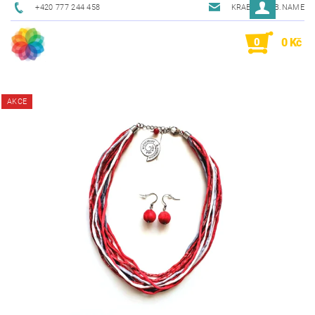
+420 777 244 458
KRAB@KRAB.NAME
0
0 Kč
AKCE