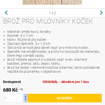
1
z 2
BROŽ PRO MILOVNÍKY KOČEK
Materiál: směsi kovů, korálky
Rozměr: 5 x 7 cm
Motiv: Různé druhy koček
Zapínací špendlík: 5 x 1,5 cm
Tato brož se hodí jako dárek např. pro milovnici koček...
Špendlík má silnější bodec, a proto ho lze použít do materiálu,
které mají volnější vazbu.
Broží můžete sepnout či ozdobit např. svetr, otevřený
kabátek, přehoz, šálu, čepici, tašku...
Brož lze dodat v dárkové krabičce (zdarma), tento požadavek
napište do poznámky v objednávce.
Dostupnost
ORIGINÁL - skladem jen 1 kus
680 Kč
/ ks