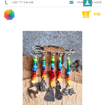
+420 777 244 458
KRAB@KRAB.NAME
0
0 Kč