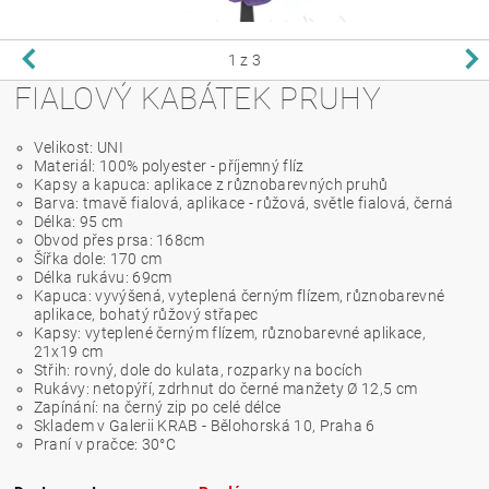
1
z 3
FIALOVÝ KABÁTEK PRUHY
Velikost: UNI
Materiál: 100% polyester - příjemný flíz
Kapsy a kapuca: aplikace z různobarevných pruhů
Barva: tmavě fialová, aplikace - růžová, světle fialová, černá
Délka: 95 cm
Obvod přes prsa: 168cm
Šířka dole: 170 cm
Délka rukávu: 69cm
Kapuca: vyvýšená, vyteplená černým flízem, různobarevné
aplikace, bohatý růžový střapec
Kapsy: vyteplené černým flízem, různobarevné aplikace,
21x19 cm
Střih: rovný, dole do kulata, rozparky na bocích
Rukávy: netopýří, zdrhnut do černé manžety Ø 12,5 cm
Zapínání: na černý zip po celé délce
Skladem v Galerii KRAB - Bělohorská 10, Praha 6
Praní v pračce: 30°C