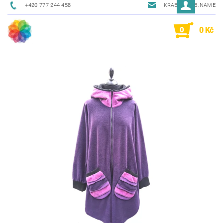
+420 777 244 458
KRAB@KRAB.NAME
0
0 Kč