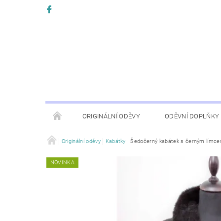
ORIGINÁLNÍ ODĚVY
ODĚVNÍ DOPLŇKY
Originální oděvy
Kabátky
Šedočerný kabátek s černým límc
NOVINKA