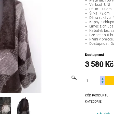
Materiál: 100%
Velikost: UNI
Délka: 100cm
Šířka: 72 cm
Délka rukávu: 
Kapsy z chlupa
Límec z chlupa
Kabátek bez z
Lze sepnout br
Praní v pračce
Dostupnost: Ga
Dostupnost
3 580 K
KÓD PRODUKTU
KATEGORIE