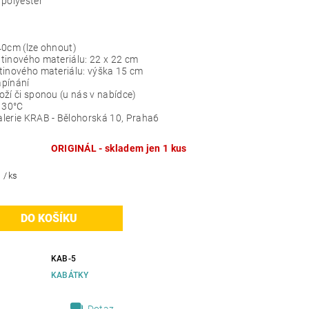
 polyester
40cm (lze ohnout)
tinového materiálu: 22 x 22 cm
tinového materiálu: výška 15 cm
apínání
oží či sponou (u nás v nabídce)
: 30°C
lerie KRAB - Bělohorská 10, Praha6
ORIGINÁL - skladem jen 1 kus
č
/ ks
KAB-5
KABÁTKY