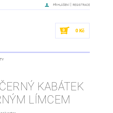
|
PŘIHLÁŠENÍ
REGISTRACE
0
0 Kč
TY
ČERNÝ KABÁTEK
RNÝM LÍMCEM