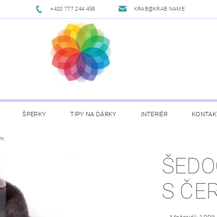
+420 777 244 458
KRAB@KRAB.NAME
ŠPERKY
TIPY NA DÁRKY
INTERIÉR
KONTAK
em
ŠEDO
S ČE