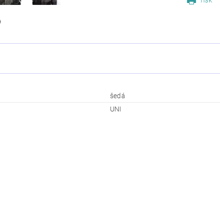
Tisk
šedá
UNI