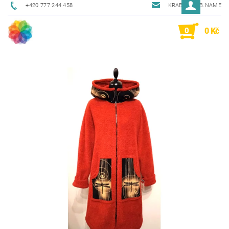
+420 777 244 458
KRAB@KRAB.NAME
0
0 Kč