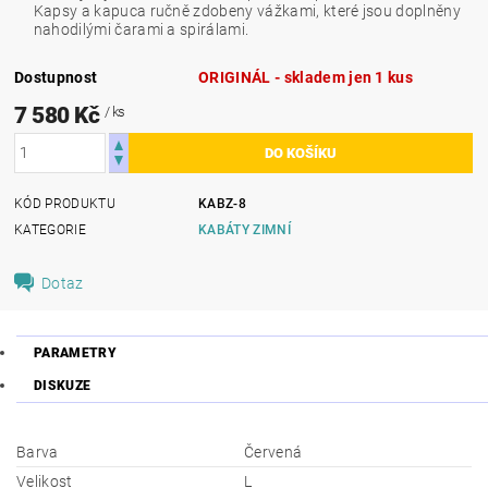
Kapsy a kapuca ručně zdobeny vážkami, které jsou doplněny
nahodilými čarami a spirálami.
Dostupnost
ORIGINÁL - skladem jen 1 kus
7 580 Kč
/ ks
KÓD PRODUKTU
KABZ-8
KATEGORIE
KABÁTY ZIMNÍ
Dotaz
PARAMETRY
DISKUZE
Barva
Červená
Velikost
L