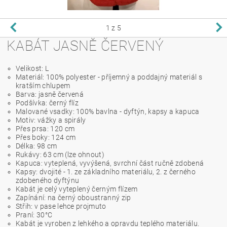
1
z 5
KABÁT JASNĚ ČERVENÝ
Velikost: L
Materiál: 100% polyester - příjemný a poddajný materiál s
kratším chlupem
Barva: jasně červená
Podšívka: černý flíz
Malované vsadky: 100% bavlna - dyftýn, kapsy a kapuca
Motiv: vážky a spirály
Přes prsa: 120 cm
Přes boky: 124 cm
Délka: 98 cm
Rukávy: 63 cm (lze ohnout)
Kapuca: vyteplená, vyvýšená, svrchní část ručně zdobená
Kapsy: dvojité - 1. ze základního materiálu, 2. z černého
zdobeného dyftýnu
Kabát je celý vyteplený černým flízem
Zapínání: na černý oboustranný zip
Střih: v pase lehce projmuto
Praní: 30°C
Kabát je vyroben z lehkého a opravdu teplého materiálu.