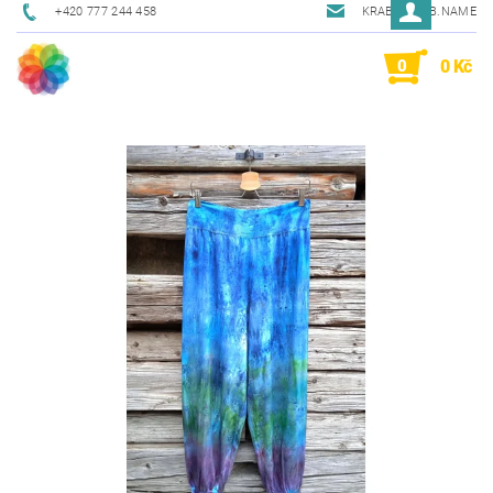
+420 777 244 458
KRAB@KRAB.NAME
0
0 Kč