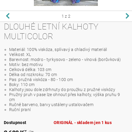
1
z 2
DLOUHÉ LETNÍ KALHOTY
MULTICOLOR
Materiál: 100% viskóza, splívavý a chladivý materiál
Velikost: XL
Barevnost: modro - tyrkysovo - zeleno - vínová (borůvková)
Motiv: bez motivu
Celková délka: 103 cm
Délka od rozkroku: 70 cm
Pas: pružná viskóza - 80 - 100 cm
Boky: 110 cm
Kalhoty jsou dole zdrhnuty do proužku z pružné viskózy
Pružný pruh v pase lze ohnout přes kalhoty, výška pruhu 9
cm
Ručně barveno, barvy ustáleny ustalovačem
Ruční praní
Dostupnost
ORIGINÁL - skladem jen 1 kus
/ ks