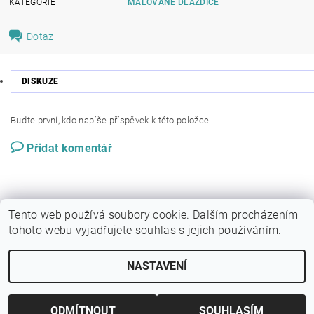
KATEGORIE
MALOVANÉ DLAŽDICE
Dotaz
DISKUZE
Buďte první, kdo napíše příspěvek k této položce.
Přidat komentář
Tento web používá soubory cookie. Dalším procházením
tohoto webu vyjadřujete souhlas s jejich používáním.
NASTAVENÍ
Upravit nastavení cookies
2026 © Galerie KRAB, všechna práva vyhrazena
Vytvořil Shoptet
ODMÍTNOUT
SOUHLASÍM