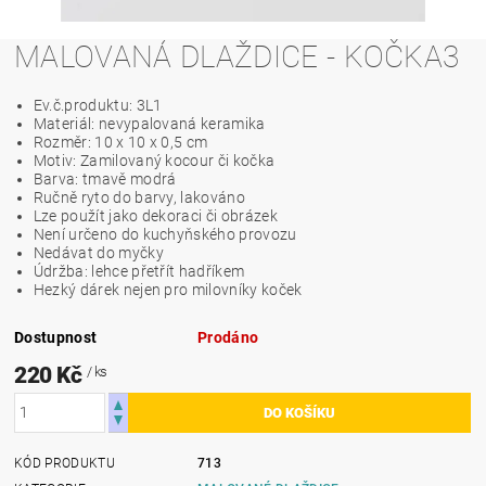
MALOVANÁ DLAŽDICE - KOČKA3
Ev.č.produktu: 3L1
Materiál: nevypalovaná keramika
Rozměr: 10 x 10 x 0,5 cm
Motiv: Zamilovaný kocour či kočka
Barva: tmavě modrá
Ručně ryto do barvy, lakováno
Lze použít jako dekoraci či obrázek
Není určeno do kuchyňského provozu
Nedávat do myčky
Údržba: lehce přetřít hadříkem
Hezký dárek nejen pro milovníky koček
Dostupnost
Prodáno
220 Kč
/ ks
KÓD PRODUKTU
713