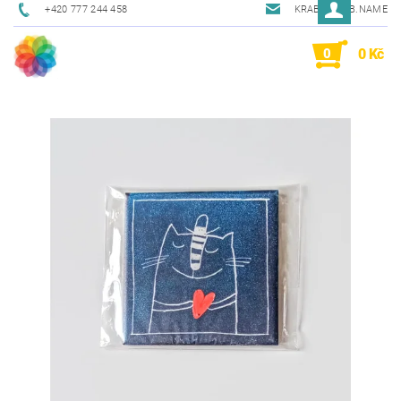
+420 777 244 458
KRAB@KRAB.NAME
0
0 Kč