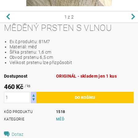
1
z 2
MĚDĚNÝ PRSTEN S VLNOU
Ev.č.produktu: 81M7
Materiál: měď
Šířka prstenu: 1,6 cm
Obvod prstenu 6,5 cm
Velikost prstenu lze přizpůsobit
Dostupnost
ORIGINÁL - skladem jen 1 kus
460 Kč
/ ks
KÓD PRODUKTU
1518
KATEGORIE
MĚĎ
Dotaz