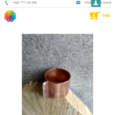
+420 777 244 458
KRAB@KRAB.NAME
0
0 Kč