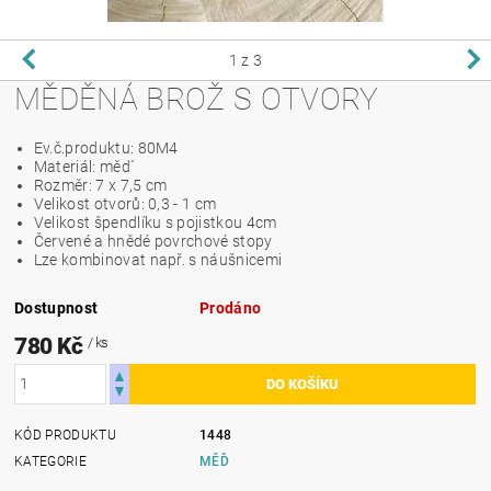
1
z 3
MĚDĚNÁ BROŽ S OTVORY
Ev.č.produktu: 80M4
Materiál: měd´
Rozměr: 7 x 7,5 cm
Velikost otvorů: 0,3 - 1 cm
Velikost špendlíku s pojistkou 4cm
Červené a hnědé povrchové stopy
Lze kombinovat např. s náušnicemi
Dostupnost
Prodáno
780 Kč
/ ks
KÓD PRODUKTU
1448
KATEGORIE
MĚĎ