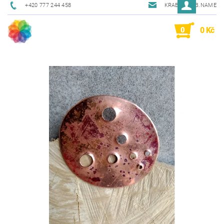
+420 777 244 458
KRAB@KRAB.NAME
0
0 Kč