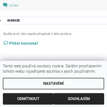
Dotaz
DISKUZE
Buďte první, kdo napíše příspěvek k této položce.
Přidat komentář
Tento web používá soubory cookie. Dalším procházením
tohoto webu vyjadřujete souhlas s jejich používáním.
NASTAVENÍ
Upravit nastavení cookies
2026 © Galerie KRAB, všechna práva vyhrazena
Vytvořil Shoptet
ODMÍTNOUT
SOUHLASÍM