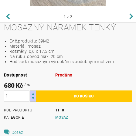
1
z 3
MOSAZNÝ NÁRAMEK TENKÝ
Ev.č.produktu: 39M2
Materiál: mosaz
Rozměry: 0,6 x 17,5 cm
Na ruku: obvod max. 20 cm
Hodí se k mosazným výrobkům s podobným motivem
Dostupnost
Prodáno
680 Kč
/ ks
KÓD PRODUKTU
1118
KATEGORIE
MOSAZ
Dotaz