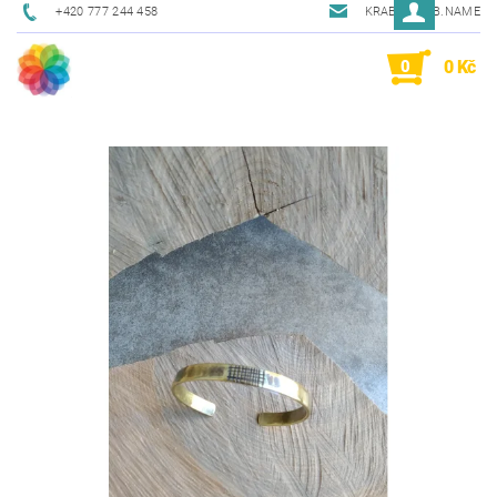
+420 777 244 458
KRAB@KRAB.NAME
0
0 Kč