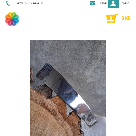
+420 777 244 458
KRAB@KRAB.NAME
0
0 Kč