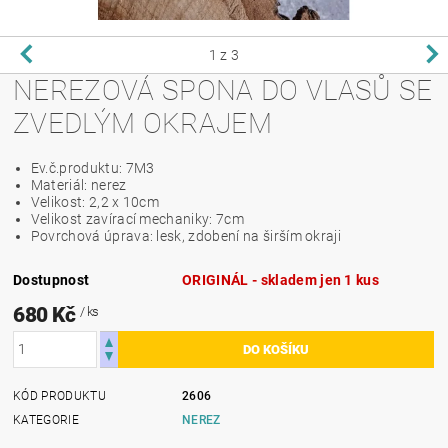
1
z 3
NEREZOVÁ SPONA DO VLASŮ SE
ZVEDLÝM OKRAJEM
Ev.č.produktu: 7M3
Materiál: nerez
Velikost: 2,2 x 10cm
Velikost zavírací mechaniky: 7cm
Povrchová úprava: lesk, zdobení na širším okraji
Dostupnost
ORIGINÁL - skladem jen 1 kus
680 Kč
/ ks
KÓD PRODUKTU
2606
KATEGORIE
NEREZ