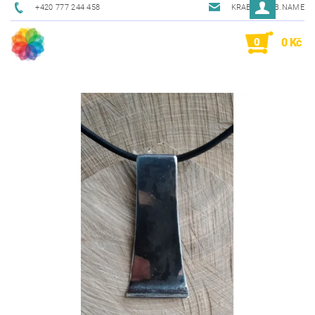
+420 777 244 458
KRAB@KRAB.NAME
0
0 Kč