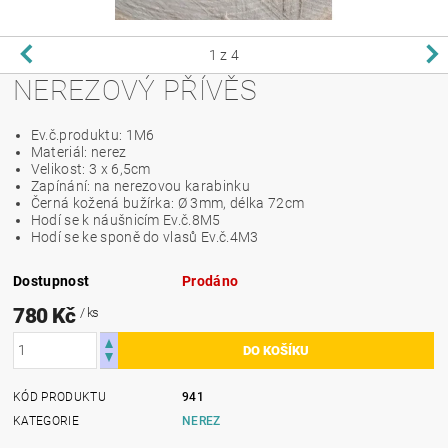
1
z 4
NEREZOVÝ PŘÍVĚS
Ev.č.produktu: 1M6
Materiál: nerez
Velikost: 3 x 6,5cm
Zapínání: na nerezovou karabinku
Černá kožená bužírka: Ø 3mm, délka 72cm
Hodí se k náušnicím Ev.č.8M5
Hodí se ke sponě do vlasů Ev.č.4M3
Dostupnost
Prodáno
780 Kč
/ ks
KÓD PRODUKTU
941
KATEGORIE
NEREZ