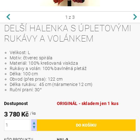
1
z 3
DELŠÍ HALENKA S ÚPLETOVÝMI
RUKÁVY A VOLÁNKEM
Velikost: L
Motiv: čtverec spirála
Materiál: 100% krešovaná viskóza
Rukávy a volán: 100% bavlněná pletáž
Délka: 100 cm
Obvod (přes prsa): 122 cm
Délka rukávu: 45 cm (náramenice 12 cm)
Ruční praní: 30°
Dostupnost
ORIGINÁL - skladem jen 1 kus
3 780 Kč
/ ks
KÓD PRODUKTU
HAL-9