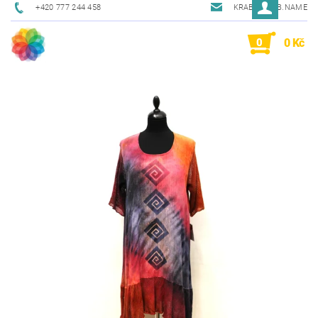
+420 777 244 458
KRAB@KRAB.NAME
0
0 Kč