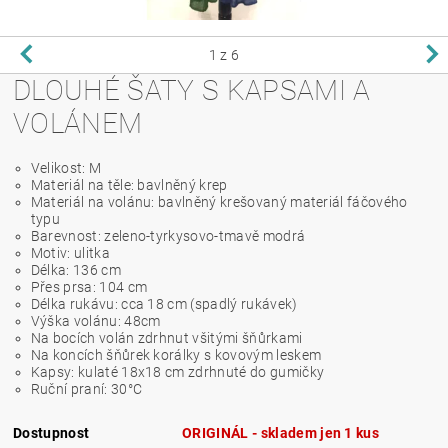
1
z 6
DLOUHÉ ŠATY S KAPSAMI A
VOLÁNEM
Velikost: M
Materiál na těle: bavlněný krep
Materiál na volánu: bavlněný krešovaný materiál fáčového
typu
Barevnost: zeleno-tyrkysovo-tmavě modrá
Motiv: ulitka
Délka: 136 cm
Přes prsa: 104 cm
Délka rukávu: cca 18 cm (spadlý rukávek)
Výška volánu: 48cm
Na bocích volán zdrhnut všitými šňůrkami
Na koncích šňůrek korálky s kovovým leskem
Kapsy: kulaté 18x18 cm zdrhnuté do gumičky
Ruční praní: 30°C
Dostupnost
ORIGINÁL - skladem jen 1 kus