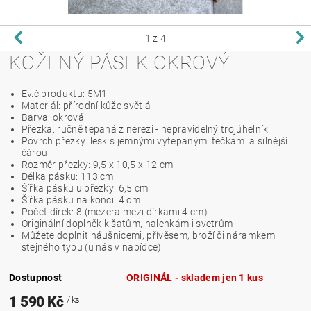
1
z 4
KOŽENÝ PÁSEK OKROVÝ
Ev.č.produktu: 5M1
Materiál: přírodní kůže světlá
Barva: okrová
Přezka: ručně tepaná z nerezi - nepravidelný trojúhelník
Povrch přezky: lesk s jemnými vytepanými tečkami a silnější
čárou
Rozměr přezky: 9,5 x 10,5 x 12 cm
Délka pásku: 113 cm
Šířka pásku u přezky: 6,5 cm
Šířka pásku na konci: 4 cm
Počet dírek: 8 (mezera mezi dírkami 4 cm)
Originální doplněk k šatům, halenkám i svetrům
Můžete doplnit náušnicemi, přívěsem, broží či náramkem
stejného typu (u nás v nabídce)
Dostupnost
ORIGINÁL - skladem jen 1 kus
1 590 Kč
/ ks