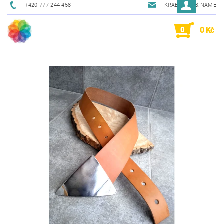
+420 777 244 458
KRAB@KRAB.NAME
0
0 Kč