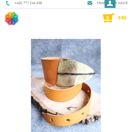
+420 777 244 458
KRAB@KRAB.NAME
0
0 Kč