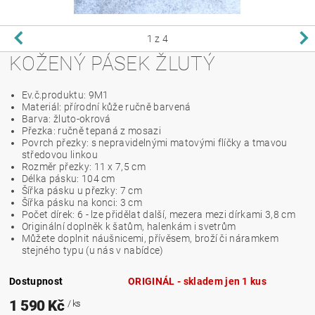
1
z 4
KOŽENÝ PÁSEK ŽLUTÝ
Ev.č.produktu: 9M1
Materiál: přírodní kůže ručně barvená
Barva: žluto-okrová
Přezka: ručně tepaná z mosazi
Povrch přezky: s nepravidelnými matovými flíčky a tmavou
středovou linkou
Rozměr přezky: 11 x 7,5 cm
Délka pásku: 104 cm
Šířka pásku u přezky: 7 cm
Šířka pásku na konci: 3 cm
Počet dírek: 6 - lze přidělat další, mezera mezi dírkami 3,8 cm
Originální doplněk k šatům, halenkám i svetrům
Můžete doplnit náušnicemi, přívěsem, broží či náramkem
stejného typu (u nás v nabídce)
Dostupnost
ORIGINÁL - skladem jen 1 kus
1 590 Kč
/ ks