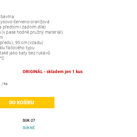
 bavlna
rkysovo-červeno-oranžová
a předním i zadním díle)
m (v pase hodně pružný materiál)
cm
vpředu), 95 cm (vzadu)
álu fáčového typu
 také jako šaty bez rukávů
0°C
ORIGINÁL - skladem jen 1 kus
č
/ ks
SUK-27
SUKNĚ