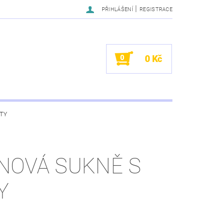
|
PŘIHLÁŠENÍ
REGISTRACE
0
0 Kč
TY
NOVÁ SUKNĚ S
Y