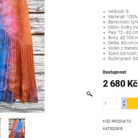
Velikost: S
Materiál: 100%
Barevnost: ty
Motiv: květy (n
Pas: 72 - 82 c
Boky: až 108 
Délka: 80 cm (
Volán z materi
Sukni lze nosit
Ruční praní: 3
Dostupnost
2 680 K
KÓD PRODUKTU
KATEGORIE